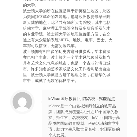
的大学。
波士顿大学的所在位置是属于新英格兰地区，此区
为美国独立革命的发源地，也是欧洲教徒最早登陆
新大陆的地点，此区共有56所大专院校，其中包括
哈佛大学、麻省理工学院等名校及多所音乐及艺术
的专业学院。波士顿大学的地理位置很方便，在交
通上有大众运输系统MBTA、地铁、电车、巴士、火
车都可以搭乘，无需另购汽车。
波士顿拥有相当多的历史古迹可供参观，学术资源
亦也相当丰富。波士顿为一个学术风气顶盛及相当
具有艺术文化气息的城市，也是一个古老的港口城
市。许多知名的艺术家或是文化工作者均是出自这
里，波士顿大学就是占进了地理之便，在繁华的城
市中，成就了无数的优良学子。
InVisor国际教育 | 引路名校，赋能起点
InVisor是一个由名校海归创立的教育品
牌，团队成员覆盖4大洲近10个国家的教
授、招生官、名校校友。InVisor国精于高
品质的国际教育规划、科研活动和留学申
请，助力学生录取世界名校，实现更好的
个人发展。