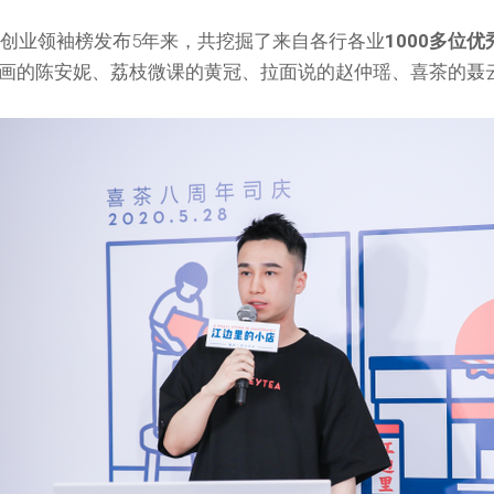
30s创业领袖榜发布5年来，共挖掘了来自各行各业
1000多位
画的陈安妮、荔枝微课的黄冠、拉面说的赵仲瑶、喜茶的聂