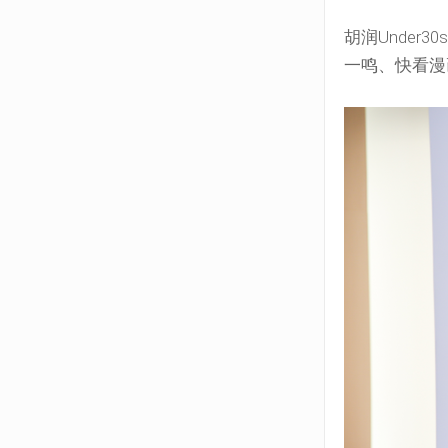
胡润Under
一鸣、快看漫