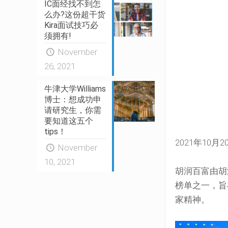
IC面经找不到怎
么办?这份超干货
Kira面试技巧必
须拥有!
November
26, 2021
牛津大学Williams
博士：想成功申
请研究生，你需
要知道这五个
tips！
2021年10
November
10, 2021
胡润百富由胡润
榜单之一，旨
家精神。