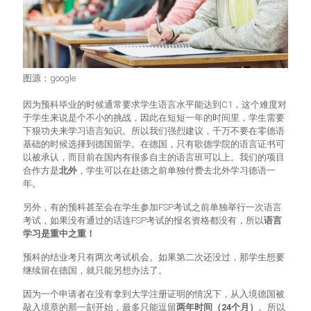
图源：google
因为预科毕业的时候通常要求学生语言水平能达到C1，这个难度对
于学生来说是个不小的挑战，因此在短短一年的时间里，学生需要
下狠功夫来学习语言知识。所以我们强烈建议，千万不要在零德语
基础的时候选择到德国留学。在德国，只有歌德学院的语言证书可
以被承认，而目前在国内有很多自主的语言班可以上。我们的项目
合作方是
北外
，学生可以在赴德之前单独付费去北外学习德语一
年。
另外，有的预科甚至会在学生参加FSP考试之前单独举行一次语言
考试，如果没有通过的话连FSP考试的报名资格都没有，所以
语言
学习是重中之重！
预科的结业考只有两次考试机会。如果第二次还没过，那学生想要
继续留在德国，就只能另想办法了。
因为一个申请者在没有拿到大学注册证明的情况下，从入境德国被
敲入境章的那一刻开始，最多只能逗留
两年时间（24个月）
。所以