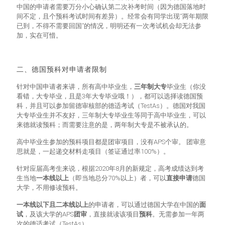
中国的申请者需要万分小心确认第二次补考时间（因为德国落地时
间不定，且个预科考试时间有差异）。经常会有同学出现“两年期限
已到，不得不需要回国”的情况，明明还有一次考试机会却无法参
加，实在可惜。
二、德国预科对申请者限制
针对中国申请者来讲，所有高中毕业生，
三年制大专
毕业生（你没
看错，大专毕业，且是3年大专毕业哦！），都可以选择读德国预
科，并且可以参加留德审核部的德适考试（TestAs）。德国对我国
大专毕业生并不友好，三年制大专毕业生等同于高中毕业生，可以
来德就读预科；而需要注意的是，两年制大专是不被承认的。
高中毕业生参加的预科项目都是团审项目，没有APS个审。 团审意
思就是，一起递交材料走项目（签证通过率100%）。
针对应届高考生来说，根据2020年8月的新规定，高考成绩达到考
生当地
一本线以上
（即当地总分70%以上）者，可以
直接申请
德国
大学，不用修读预科。
一本线以下且二本线以上
的申请者，可以通过德国大学在中国的
面
试
，及该大学的APS
团审
，直接就读该项目
预科
。无需参加一年两
次的德适考试（TestAs）。