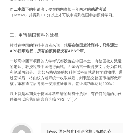
而
二本线下
的申请者，要在国内参加一年两次的
德适考试
（TestAs）并得到101分以上才可以申请到德国参加预科学习。
三、申请德国预科的途径
针对在中国的预科申请者来说，
想要在德国就读预科，只能通过
APS团审途径，所有的预科都没有APS个审。
一般高中团审项目的入学考试都设置在中国本土，有德国校方派遣
的老师、教授过来中国进行面试。面试语言一般是英文，分为口试
和笔试两部分。 比如马格德堡的预科笔试科目就是数学跟物理。通
过面试后，将由校方老师统一收取试卷，封装递交德国审核部做审
核，审核通过后将统一安排签证事宜。签证成功率达到100%！
以上就是本期关于德国本科申请的所有干货啦，有任何问题的小伙
伴都可以给我们留言咨询哦ヾ(✿ﾟ▽ﾟ)ノ
InVisor国际教育 | 引路名校，赋能起点